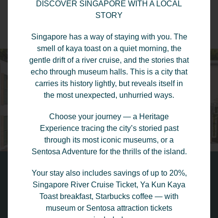
DISCOVER SINGAPORE WITH A LOCAL
STORY
혜택 보기
지금 예약하세요
Singapore has a way of staying with you. The
smell of kaya toast on a quiet morning, the
gentle drift of a river cruise, and the stories that
echo through museum halls. This is a city that
carries its history lightly, but reveals itself in
the most unexpected, unhurried ways.
Choose your journey — a Heritage
Experience tracing the city’s storied past
through its most iconic museums, or a
Sentosa Adventure for the thrills of the island.
Take a Visual Tour
Your stay also includes savings of up to 20%,
Singapore River Cruise Ticket, Ya Kun Kaya
The thoughtful touches are evident everywhere at the
Toast breakfast, Starbucks coffee — with
Park Regis by Prince Singapore. Take a look through
museum or Sentosa attraction tickets