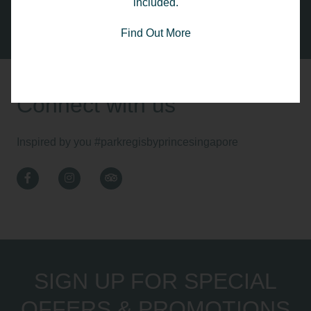
our photos and videos and start looking forward to your
included.
stay.
Find Out More
Connect with us
Inspired by you
#parkregisbyprincesingapore
Facebook
Instagram
TripAdvisor
SIGN UP FOR SPECIAL
OFFERS & PROMOTIONS