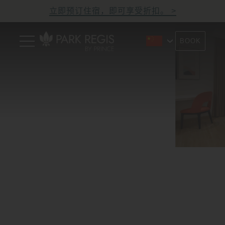
Skip
立即预订住宿，即可享受折扣。
to
content
Primary
BOOK
Menu
Park Regis by Prince
Hotel near Clarke Quay,
Singapore
Singapore