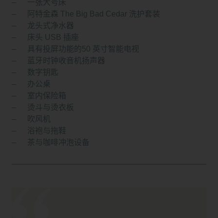
一张大号床
阿特金森 The Big Bad Cedar 洗护套装
龙头式净水器
床头 USB 插座
具有投屏功能的50 英寸智能电视
蓝牙时钟收音机扬声器
数字钥匙
办公桌
室内保险箱
烫斗与烫衣板
吹风机
浴袍与拖鞋
茶与咖啡冲泡设备