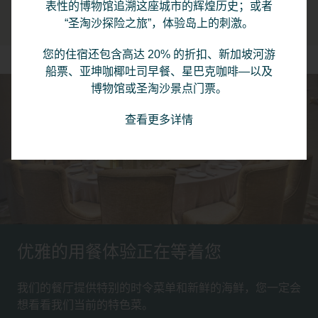
1/4
Previous
Nex
表性的博物馆追溯这座城市的辉煌历史；或者
“圣淘沙探险之旅”，体验岛上的刺激。
您的住宿还包含高达 20% 的折扣、新加坡河游
船票、亚坤咖椰吐司早餐、星巴克咖啡—以及
博物馆或圣淘沙景点门票。
查看更多详情
优雅的用餐体验正在等着您
我们的餐厅提供特别的时令菜单和新鲜的海鲜，您一定会
想看看我们当前的特色菜。