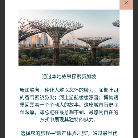
高级客房 | 大床
1 x 大床
Sleeps 1-2
20 平方米
通过本地故事探索新加坡
新加坡有一种让人难以忘怀的魔力。咖椰吐司
View room
的香气萦绕鼻尖；河上游船缓缓漂流；博物馆
里回荡着一个个动人的故事。这座城市历史底
蕴深厚，却总能在最意想不到、最悠闲自在的
方式中展现其独特的魅力。
BOOK ROOM
选择您的旅程—“遗产体验之旅”，通过最具代