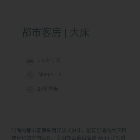
2/5
Previous
N
都市客房 | 大床
1 x 大号床
Sleeps 1-2
20平方米
时尚的都市客房采用开放式设计，配有舒适的大床和
现代化的室内家具。专用办公桌和高速 Wi-Fi 让您时